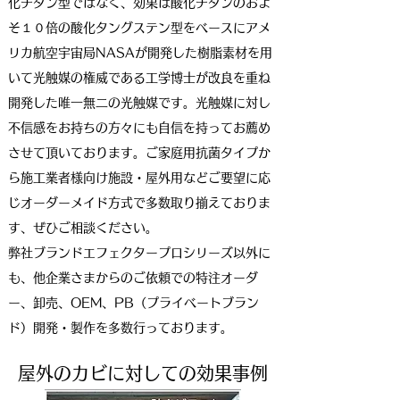
化チタン型ではなく、効果は酸化チタンのおよ
そ１０倍の酸化タングステン型をベースにアメ
リカ航空宇宙局NASAが開発した樹脂素材を用
いて光触媒の権威である工学博士が改良を重ね
開発した唯一無二の光触媒です。光触媒に対し
不信感をお持ちの方々にも自信を持ってお薦め
させて頂いております。ご家庭用抗菌タイプか
ら施工業者様向け施設・屋外用などご要望に応
じオーダーメイド方式で多数取り揃えておりま
す、ぜひご相談ください。
弊社ブランドエフェクタープロシリーズ以外に
も、他企業さまからのご依頼での特注オーダ
ー、卸売、OEM、PB（プライベートブラン
ド）開発・製作を多数行っております。
​屋外のカビに対しての効果事例