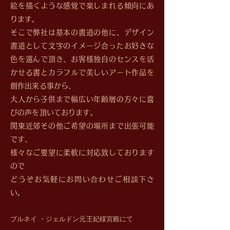
絵を描くような感覚で楽しまれる傾向にあ
ります。
そこで弊社は基本の書道の他に、デザイン
書道として文字のイメージ合ったお好きな
色を選んで頂き、お客様独自のセンスを活
かせる書とカラフルで美しいアート作品を
創作出来る事から、
大人から子供まで幅広い年齢層の方々に喜
びの声を頂いております。
関東近郊その他ご希望の場所まで出張可能
です、
様々なご要望に柔軟に対応致しております
ので
どうぞお気軽にお問い合わせご相談下さ
い。
​ブルネイ ・ジェルドン元王妃様宮殿にて